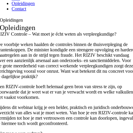
Opleidingen
Contact
Opleidingen
Opleidingen
IZIV Controle – Wat moet je écht weten als verpleegkundige?
e voorbije weken haalden de controles binnen de thuisverpleging de
rantenkoppen. De minister kondigde een strengere opvolging en harder
aatregelen aan in de strijd tegen fraude. Het RIZIV beschikt vandaag
ver een aanzienlijk arsenaal aan onderzoeks- en sanctiemiddelen. Voor
e grote meerderheid van correct werkende verpleegkundigen zorgt dez
erichtgeving vooral voor onrust. Want wat betekent dit nu concreet voo
e dagelijkse praktijk?
en RIZIV-controle hoeft helemaal geen bron van stress te zijn, op
oorwaarde dat je weet wat er van je verwacht wordt en welke valkuile
et vaakst voorkomen.
ijdens dit webinar krijg je een helder, praktisch en juridisch onderbouw
verzicht van alles wat je moet weten. Van hoe je een RIZIV-controle k
ermijden tot hoe je met vertrouwen een controle kan doorlopen, ingeva
e hiermee toch wordt geconfronteerd.