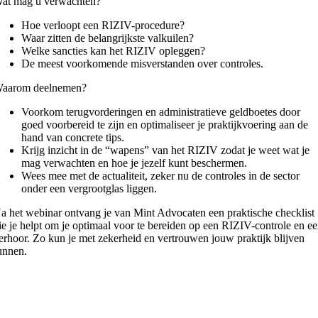
at mag u verwachten?
Hoe verloopt een RIZIV-procedure?
Waar zitten de belangrijkste valkuilen?
Welke sancties kan het RIZIV opleggen?
De meest voorkomende misverstanden over controles.
aarom deelnemen?
Voorkom terugvorderingen en administratieve geldboetes door
goed voorbereid te zijn en optimaliseer je praktijkvoering aan de
hand van concrete tips.
Krijg inzicht in de “wapens” van het RIZIV zodat je weet wat je
mag verwachten en hoe je jezelf kunt beschermen.
Wees mee met de actualiteit, zeker nu de controles in de sector
onder een vergrootglas liggen.
a het webinar ontvang je van Mint Advocaten een praktische checklist
ie je helpt om je optimaal voor te bereiden op een RIZIV-controle en e
erhoor. Zo kun je met zekerheid en vertrouwen jouw praktijk blijven
unnen.