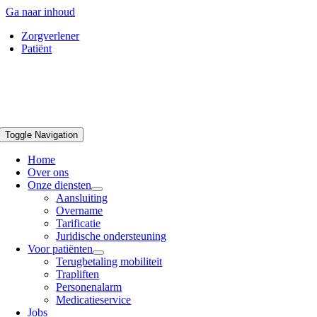
Ga naar inhoud
Zorgverlener
Patiënt
Toggle Navigation
Home
Over ons
Onze diensten
Aansluiting
Overname
Tarificatie
Juridische ondersteuning
Voor patiënten
Terugbetaling mobiliteit
Trapliften
Personenalarm
Medicatieservice
Jobs