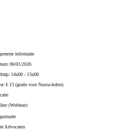
gemene informatie
tum: 06/01/2026
jdstip: 14u00 - 15u00
st: € 15 (gratis voor Nurza-leden)
catie
line (Webinar)
ganisatie
nt Advocaten